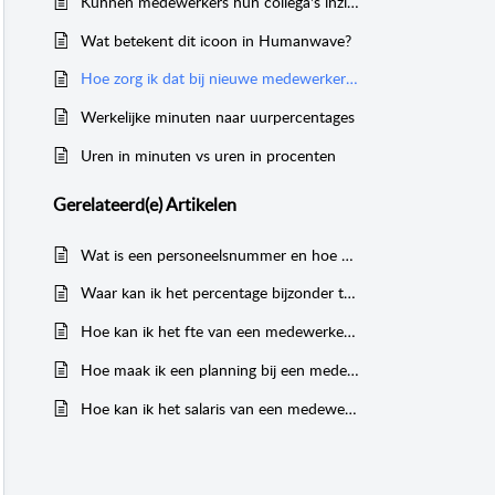
Kunnen medewerkers hun collega's inzien?
Wat betekent dit icoon in Humanwave?
Hoe zorg ik dat bij nieuwe medewerkers het juiste personeelsnummer wordt genomen?
Werkelijke minuten naar uurpercentages
Uren in minuten vs uren in procenten
Gerelateerd(e)
Artikelen
Wat is een personeelsnummer en hoe pas ik deze aan?
Waar kan ik het percentage bijzonder tarief aanpassen?
Hoe kan ik het fte van een medewerker wijzigen als de medewerker meer of minder gaat werken?
Hoe maak ik een planning bij een medewerker?
Hoe kan ik het salaris van een medewerker wijzigen?