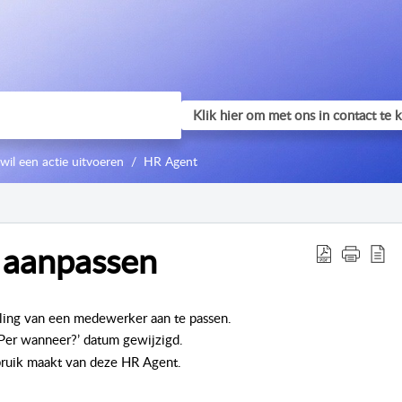
 wil een actie uitvoeren
HR Agent
 aanpassen
eling van een medewerker aan te passen.
‘Per wanneer?’ datum gewijzigd.
bruik maakt van deze HR Agent.