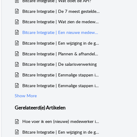
Bitcare Integratie | Wat doet de API?
Bitcare Integratie | De 7 meest gestelde vragen
Bitcare Integratie | Wat zien de medewerkers in welke app?
Bitcare Integratie | Een nieuwe medewerker aanmaken
Bitcare Integratie | Een wijziging in de gegevens van de medewerker doorvoeren
Bitcare Integratie | Plannen & afhandelen uren
Bitcare Integratie | De salarisverwerking
Bitcare Integratie | Eenmalige stappen in Humanwave voor de HR verantwoordelijke
Bitcare Integratie | Eenmalige stappen in Humanwave voor de medewerkers
Show More
Gerelateerd(e)
Artikelen
Hoe voer ik een (nieuwe) medewerker in?
Bitcare Integratie | Een wijziging in de gegevens van de medewerker doorvoeren