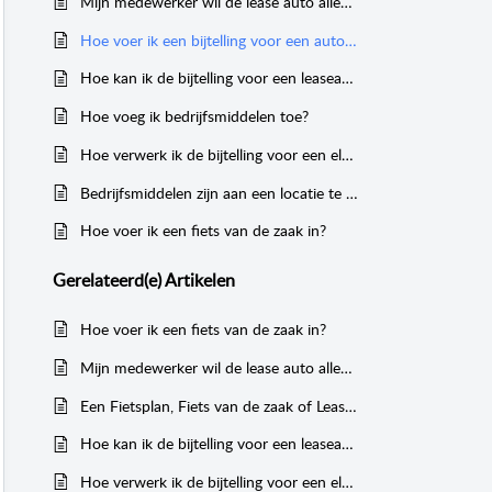
Mijn medewerker wil de lease auto alleen zakelijk gaan rijden, wat moet ik aanpassen?
Hoe voer ik een bijtelling voor een auto in?
Hoe kan ik de bijtelling voor een leaseauto corrigeren?
Hoe voeg ik bedrijfsmiddelen toe?
Hoe verwerk ik de bijtelling voor een elektrische auto met een waarde boven de 30.000 euro?
Bedrijfsmiddelen zijn aan een locatie te koppelen
Hoe voer ik een fiets van de zaak in?
Gerelateerd(e)
Artikelen
Hoe voer ik een fiets van de zaak in?
Mijn medewerker wil de lease auto alleen zakelijk gaan rijden, wat moet ik aanpassen?
Een Fietsplan, Fiets van de zaak of Leasefiets: Hoe werkt het?
Hoe kan ik de bijtelling voor een leaseauto corrigeren?
Hoe verwerk ik de bijtelling voor een elektrische auto met een waarde boven de 30.000 euro?