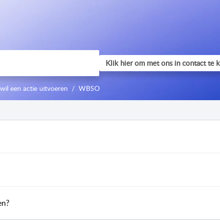
 wil een actie uitvoeren
WBSO
en?