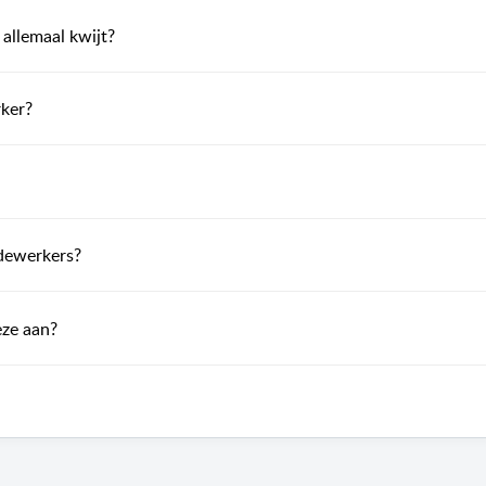
 allemaal kwijt?
rker?
edewerkers?
eze aan?