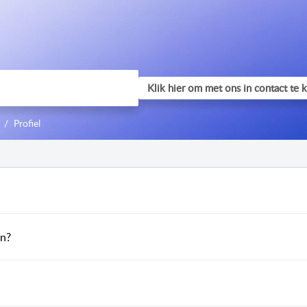
Profiel
en?