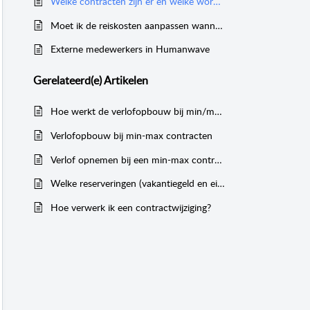
Welke contracten zijn er en welke worden door Humanwave ondersteund?
Moet ik de reiskosten aanpassen wanneer mijn medewerker meer of minder gaat werken?
Externe medewerkers in Humanwave
Gerelateerd(e)
Artikelen
Hoe werkt de verlofopbouw bij min/max contracten?
Verlofopbouw bij min-max contracten
Verlof opnemen bij een min-max contract
Welke reserveringen (vakantiegeld en eindejaarsuitkering) zijn er binnen Humanwave?
Hoe verwerk ik een contractwijziging?