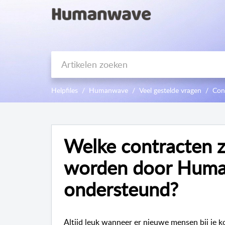
Helpfiles
Humanwave
Veel gestelde vragen
Con
Welke contracten z
worden door Hum
ondersteund?
Altijd leuk wanneer er nieuwe mensen bij je 